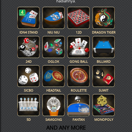
hadiahnya.
IDN4 STAND
NIU NIU
12D
DRAGON TIGER
24D
OGLOK
GONG BALL
BILLIARD
SICBO
HEADTAIL
ROULETTE
SUWIT
5D
SAMGONG
FANTAN
MONOPOLY
AND ANY MORE